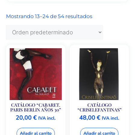
Mostrando 13–24 de 54 resultados
CATÁLOGO “CABARET.
CATÁLOGO
PARIS BERLIN AÑOS 30”
“CRISELEFANTINAS”
20,00
€
48,00
€
IVA incl.
IVA incl.
Añadir al carrito
Añadir al carrito