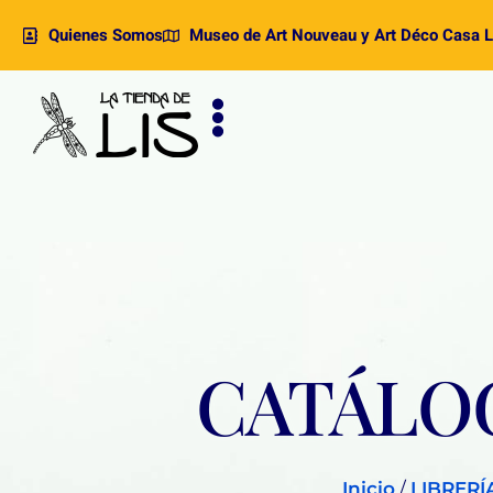
Quienes Somos
Museo de Art Nouveau y Art Déco Casa L
CATÁLOG
Inicio
/
LIBRERÍ