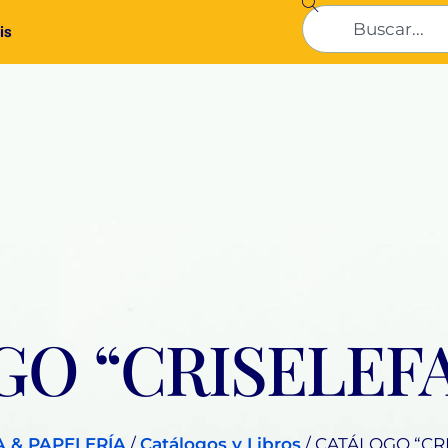
is
O “CRISELEF
A & PAPELERÍA
/
Catálogos y Libros
/ CATÁLOGO “CR