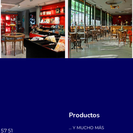
o
Productos
... Y MUCHO MÁS
 57 51