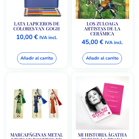
LATA LAPICEROS DE
LOS ZULOAGA
COLORES VAN GOGH
ARTISTAS DE LA
CERÁMICA
10,00
€
IVA incl.
45,00
€
IVA incl.
Añadir al carrito
Añadir al carrito
MARCAPÁGINAS METAL
MI HISTORIA ÁGATHA