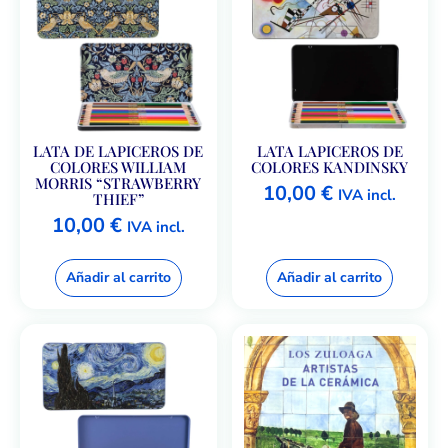
LATA DE LAPICEROS DE
LATA LAPICEROS DE
COLORES WILLIAM
COLORES KANDINSKY
MORRIS “STRAWBERRY
10,00
€
IVA incl.
THIEF”
10,00
€
IVA incl.
Añadir al carrito
Añadir al carrito