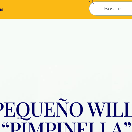
is
PEQUEÑO WILL
“PIMPINELLA”