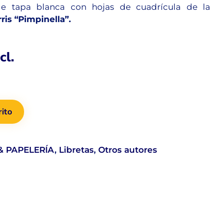
 tapa blanca con hojas de cuadrícula de la
ris “Pimpinella”.
cl.
rito
& PAPELERÍA
,
Libretas
,
Otros autores