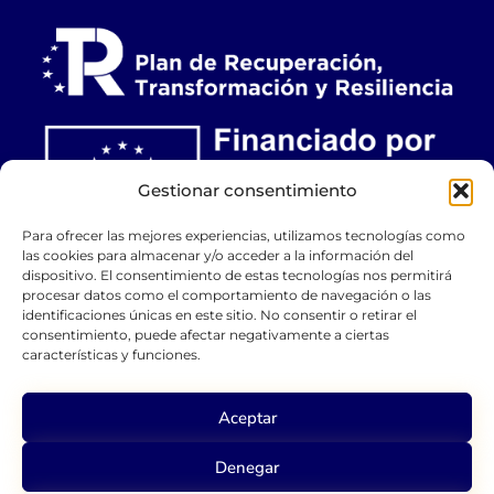
Gestionar consentimiento
Para ofrecer las mejores experiencias, utilizamos tecnologías como
las cookies para almacenar y/o acceder a la información del
dispositivo. El consentimiento de estas tecnologías nos permitirá
procesar datos como el comportamiento de navegación o las
identificaciones únicas en este sitio. No consentir o retirar el
consentimiento, puede afectar negativamente a ciertas
características y funciones.
Aceptar
Copyright © 2026 Museo Casa Lis
Aviso Legal
Política de Privacidad
Denegar