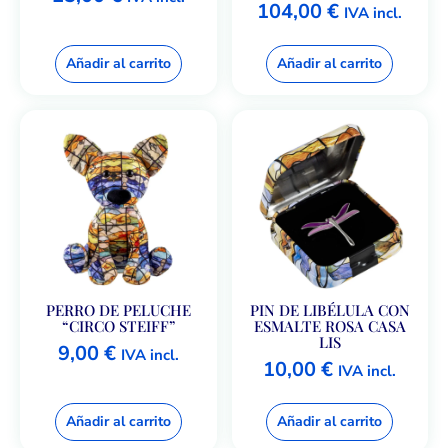
104,00
€
IVA incl.
Añadir al carrito
Añadir al carrito
PERRO DE PELUCHE
PIN DE LIBÉLULA CON
“CIRCO STEIFF”
ESMALTE ROSA CASA
LIS
9,00
€
IVA incl.
10,00
€
IVA incl.
Añadir al carrito
Añadir al carrito