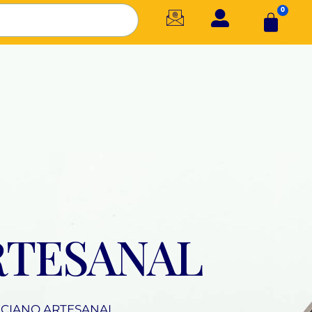
0
RTESANAL
ECIANO ARTESANAL