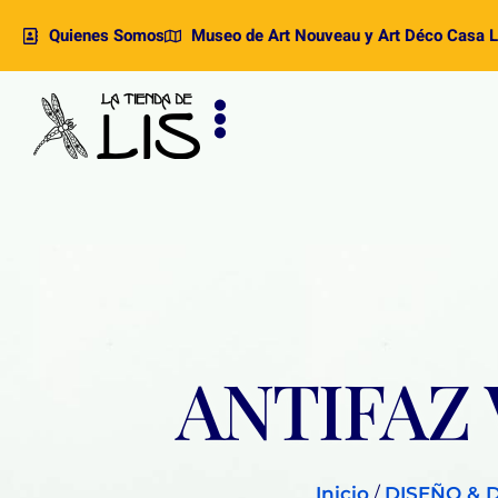
Quienes Somos
Museo de Art Nouveau y Art Déco Casa L
ANTIFAZ
Inicio
/
DISEÑO & 