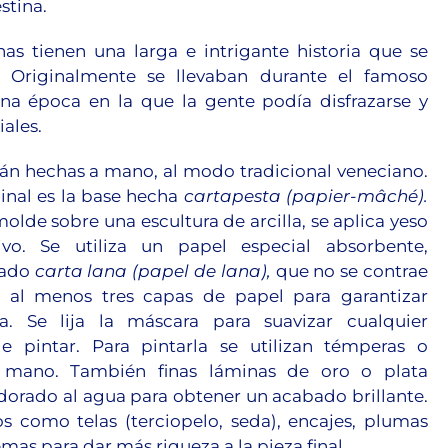
estina.
as tienen una larga e intrigante historia que se
I. Originalmente se llevaban durante el famoso
na época en la que la gente podía disfrazarse y
ales.
tán hechas a mano, al modo tradicional veneciano.
ginal es la base hecha
cartapesta (papier-mâché).
olde sobre una escultura de arcilla, se aplica yeso
ivo. Se utiliza un papel especial absorbente,
mado
carta lana (papel de lana),
que no se contrae
an al menos tres capas de papel para garantizar
za. Se lija la máscara para suavizar cualquier
e pintar. Para pintarla se utilizan témperas o
 a mano. También finas láminas de oro o plata
dorado al agua para obtener un acabado brillante.
 como telas (terciopelo, seda), encajes, plumas
emas para dar más riqueza a la pieza final.